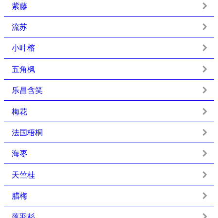
紫藤
流苏
小叶榕
五角枫
乐昌含笑
梅花
法国梧桐
海枣
天竺桂
腊梅
落羽杉