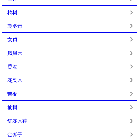
枸树
刺冬青
女贞
凤凰木
香泡
花梨木
苦槠
榆树
红花木莲
金弹子