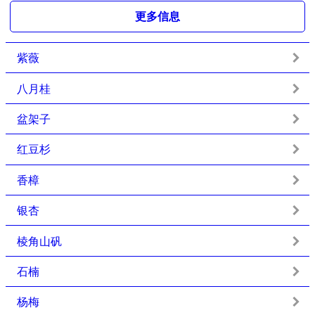
更多信息
紫薇
八月桂
盆架子
红豆杉
香樟
银杏
棱角山矾
石楠
杨梅