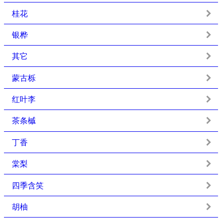
桂花
银桦
其它
蒙古栎
红叶李
茶条槭
丁香
棠梨
四季含笑
胡柚