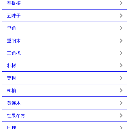
菩提榕
五味子
皂角
重阳木
三角枫
朴树
栾树
榔榆
黄连木
红果冬青
国槐