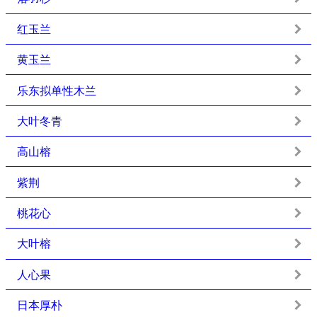
红玉兰
黄玉兰
乐东拟单性木兰
大叶冬青
高山榕
紫荆
桃花心
大叶榕
人心果
日本厚朴