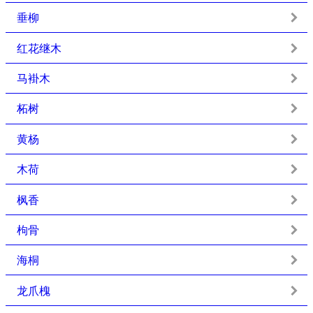
垂柳
红花继木
马褂木
柘树
黄杨
木荷
枫香
枸骨
海桐
龙爪槐