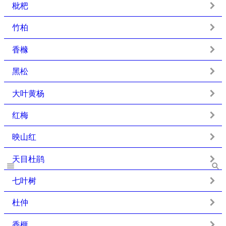
枇杷
竹柏
香橼
黑松
大叶黄杨
红梅
映山红
天目杜鹃
七叶树
杜仲
香榧