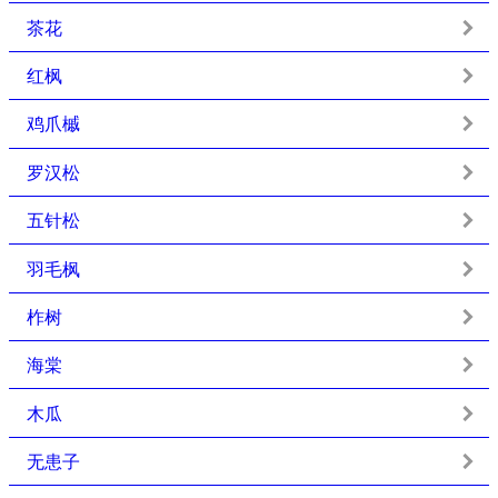
茶花
红枫
鸡爪槭
罗汉松
五针松
羽毛枫
柞树
海棠
木瓜
无患子