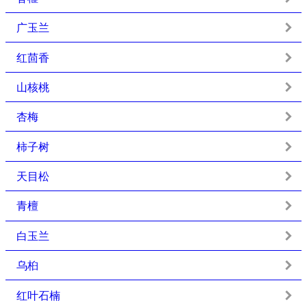
广玉兰
红茴香
山核桃
杏梅
柿子树
天目松
青檀
白玉兰
乌桕
红叶石楠