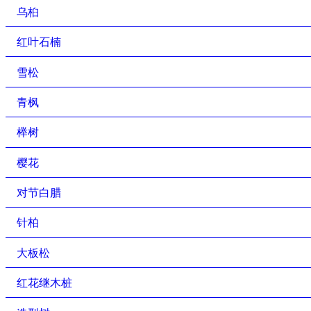
乌桕
红叶石楠
雪松
青枫
榉树
樱花
对节白腊
针柏
大板松
红花继木桩