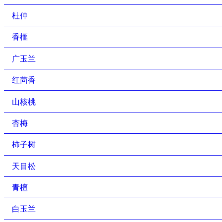
杜仲
香榧
广玉兰
红茴香
山核桃
杏梅
柿子树
天目松
青檀
白玉兰