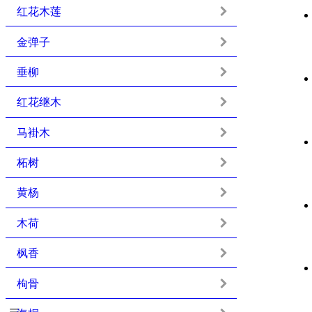
红花木莲
金弹子
垂柳
红花继木
马褂木
柘树
黄杨
木荷
枫香
枸骨