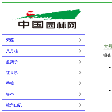
紫薇
大
八月桂
银杏
盆架子
红豆杉
香樟
银杏
棱角山矾