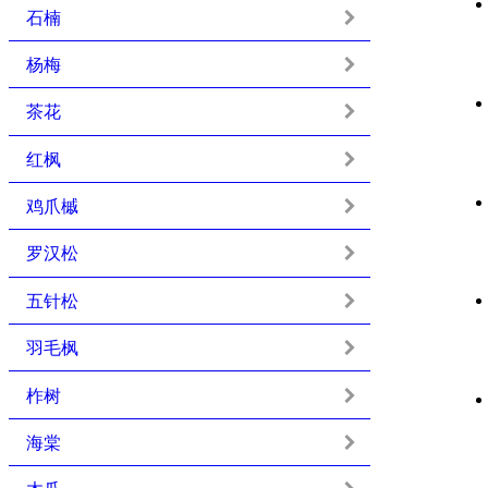
石楠
杨梅
茶花
红枫
鸡爪槭
罗汉松
五针松
羽毛枫
柞树
海棠