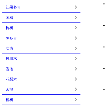
红果冬青
国槐
枸树
刺冬青
女贞
凤凰木
香泡
花梨木
苦槠
榆树