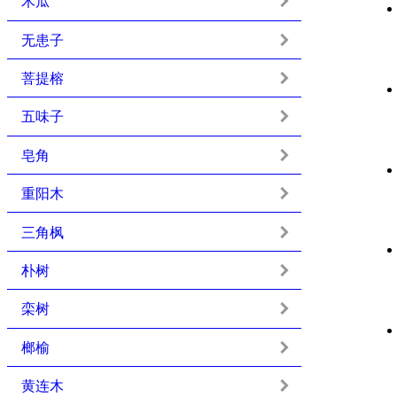
木瓜
无患子
菩提榕
五味子
皂角
重阳木
三角枫
朴树
栾树
榔榆
黄连木