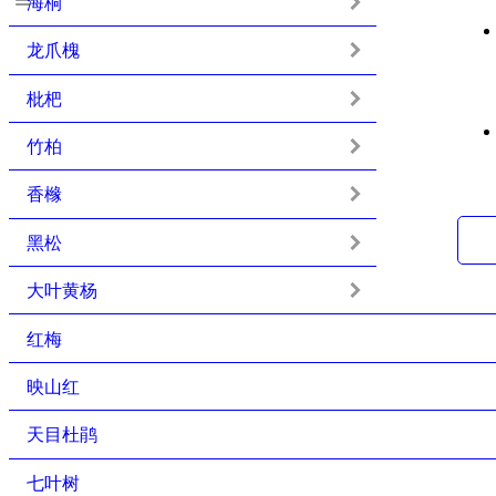
海桐
龙爪槐
枇杷
竹柏
香橼
黑松
大叶黄杨
红梅
映山红
天目杜鹃
七叶树