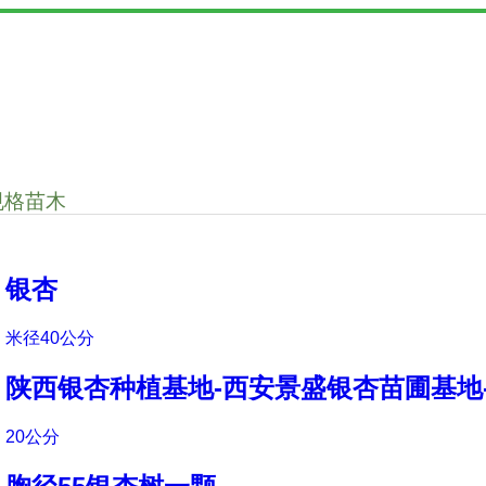
规格苗木
银杏
米径40公分
陕西银杏种植基地-西安景盛银杏苗圃基地
20公分