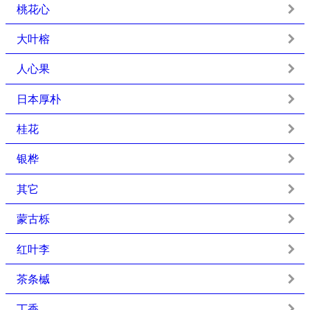
桃花心
大叶榕
人心果
日本厚朴
桂花
银桦
其它
蒙古栎
红叶李
茶条槭
丁香