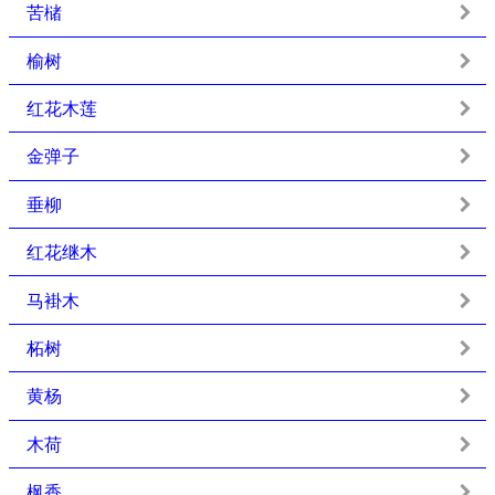
苦槠
榆树
红花木莲
金弹子
垂柳
红花继木
马褂木
柘树
黄杨
木荷
枫香