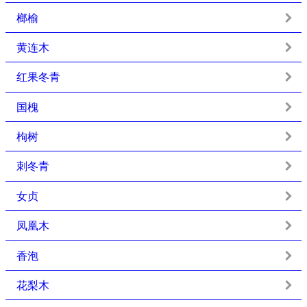
榔榆
黄连木
红果冬青
国槐
枸树
刺冬青
女贞
凤凰木
香泡
花梨木