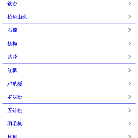
银杏
棱角山矾
石楠
杨梅
茶花
红枫
鸡爪槭
罗汉松
五针松
羽毛枫
柞树