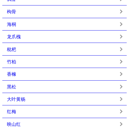
枸骨
海桐
龙爪槐
枇杷
竹柏
香橼
黑松
大叶黄杨
红梅
映山红