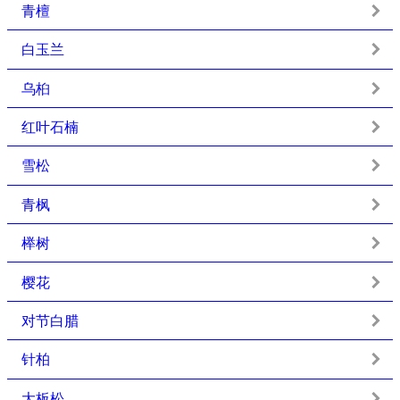
青檀
白玉兰
乌桕
红叶石楠
雪松
青枫
榉树
樱花
对节白腊
针柏
大板松