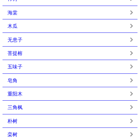
海棠
木瓜
无患子
菩提榕
五味子
皂角
重阳木
三角枫
朴树
栾树