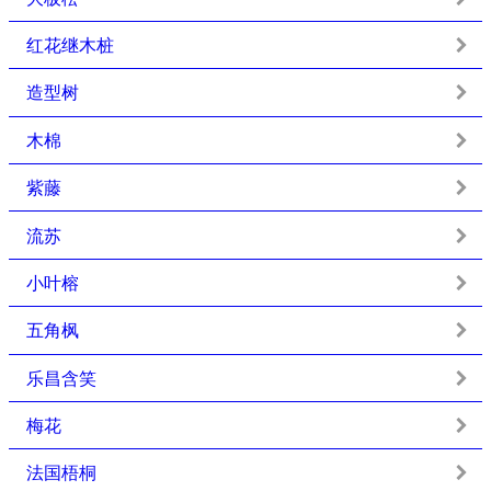
红花继木桩
造型树
木棉
紫藤
流苏
小叶榕
五角枫
乐昌含笑
梅花
法国梧桐