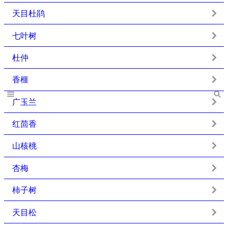
天目杜鹃
七叶树
杜仲
香榧
广玉兰
红茴香
山核桃
杏梅
柿子树
天目松