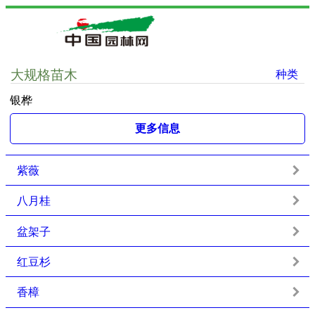
大规格苗木
种类
银桦
更多信息
紫薇
八月桂
盆架子
红豆杉
香樟