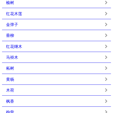
榆树
红花木莲
金弹子
垂柳
红花继木
马褂木
柘树
黄杨
木荷
枫香
枸骨