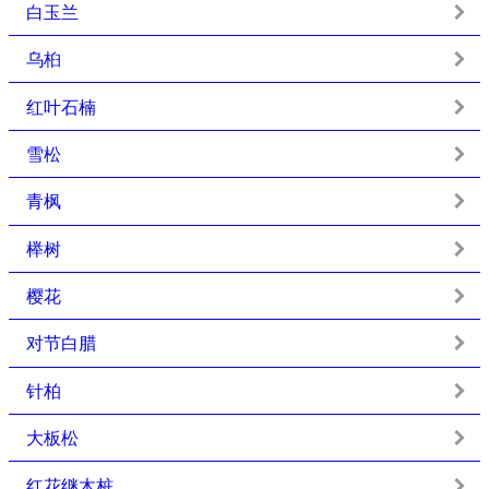
白玉兰
乌桕
红叶石楠
雪松
青枫
榉树
樱花
对节白腊
针柏
大板松
红花继木桩