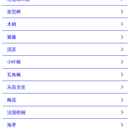
造型树
木棉
紫藤
流苏
小叶榕
五角枫
乐昌含笑
梅花
法国梧桐
海枣