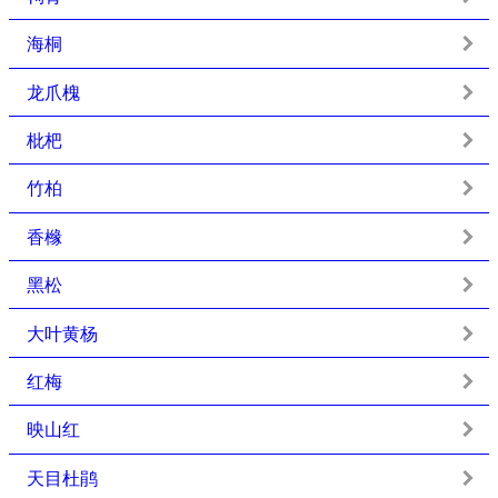
海桐
龙爪槐
枇杷
竹柏
香橼
黑松
大叶黄杨
红梅
映山红
天目杜鹃