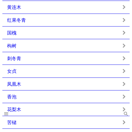
黄连木
红果冬青
国槐
枸树
刺冬青
女贞
凤凰木
香泡
花梨木
苦槠