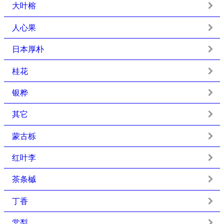
大叶榕
人心果
日本厚朴
桂花
银桦
其它
蒙古栎
红叶李
茶条槭
丁香
棠梨