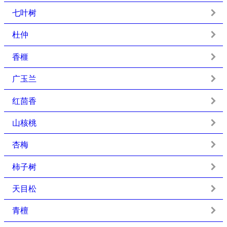
七叶树
杜仲
香榧
广玉兰
红茴香
山核桃
杏梅
柿子树
天目松
青檀