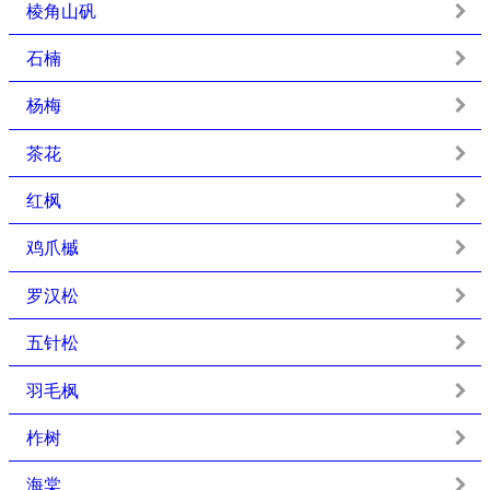
棱角山矾
石楠
杨梅
茶花
红枫
鸡爪槭
罗汉松
五针松
羽毛枫
柞树
海棠