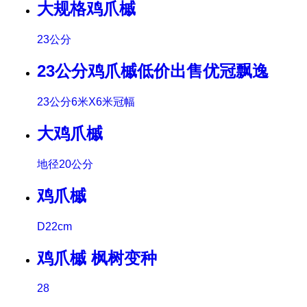
大规格鸡爪槭
23公分
23公分鸡爪槭低价出售优冠飘逸
23公分6米X6米冠幅
大鸡爪槭
地径20公分
鸡爪槭
D22cm
鸡爪槭 枫树变种
28