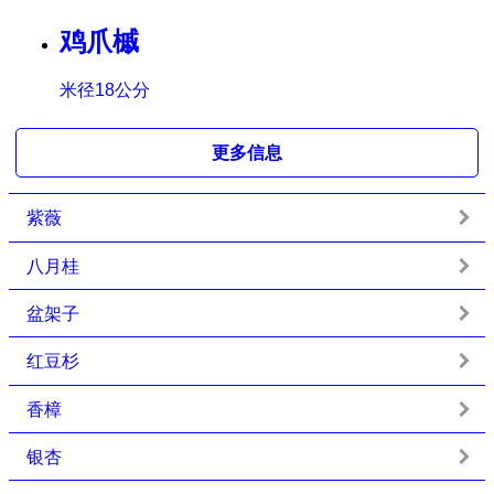
鸡爪槭
米径18公分
更多信息
紫薇
八月桂
盆架子
红豆杉
香樟
银杏