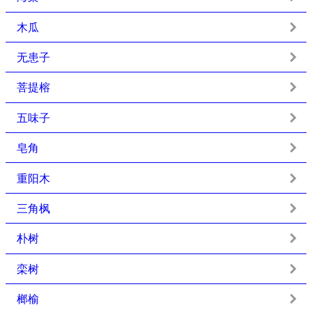
木瓜
无患子
菩提榕
五味子
皂角
重阳木
三角枫
朴树
栾树
榔榆