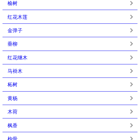
榆树
红花木莲
金弹子
垂柳
红花继木
马褂木
柘树
黄杨
木荷
枫香
枸骨