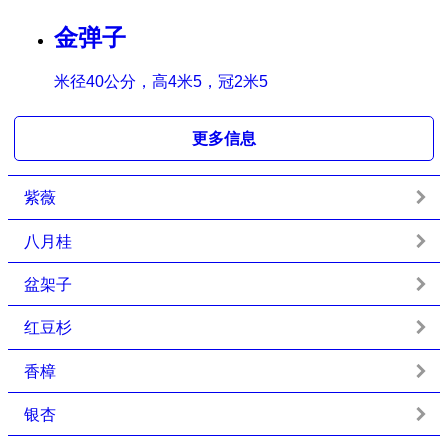
金弹子
米径40公分，高4米5，冠2米5
更多信息
紫薇
八月桂
盆架子
红豆杉
香樟
银杏