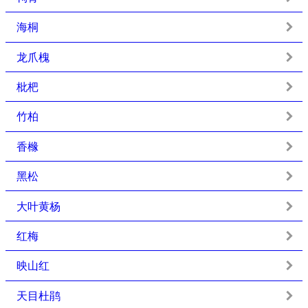
海桐
龙爪槐
枇杷
竹柏
香橼
黑松
大叶黄杨
红梅
映山红
天目杜鹃