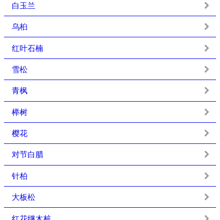
白玉兰
乌桕
红叶石楠
雪松
青枫
榉树
樱花
对节白腊
针柏
大板松
红花继木桩