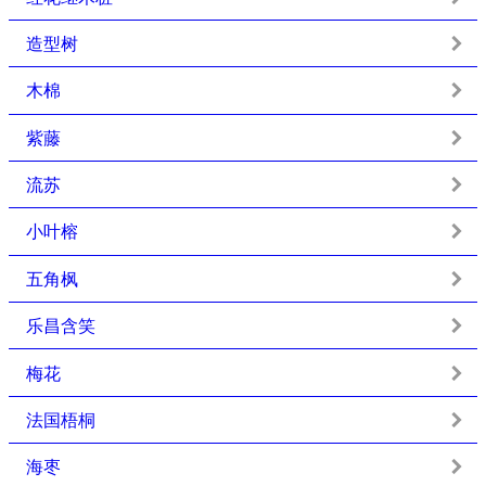
造型树
木棉
紫藤
流苏
小叶榕
五角枫
乐昌含笑
梅花
法国梧桐
海枣