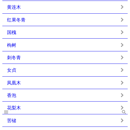
黄连木
红果冬青
国槐
枸树
刺冬青
女贞
凤凰木
香泡
花梨木
苦槠