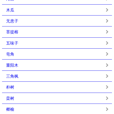
木瓜
无患子
菩提榕
五味子
皂角
重阳木
三角枫
朴树
栾树
榔榆