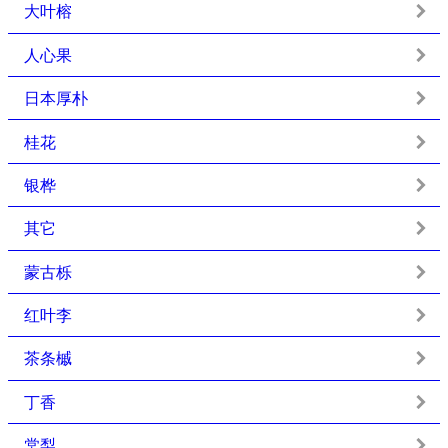
大叶榕
人心果
日本厚朴
桂花
银桦
其它
蒙古栎
红叶李
茶条槭
丁香
棠梨