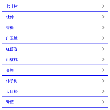
七叶树
杜仲
香榧
广玉兰
红茴香
山核桃
杏梅
柿子树
天目松
青檀