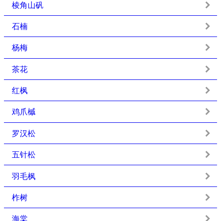
棱角山矾
石楠
杨梅
茶花
红枫
鸡爪槭
罗汉松
五针松
羽毛枫
柞树
海棠