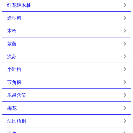
红花继木桩
造型树
木棉
紫藤
流苏
小叶榕
五角枫
乐昌含笑
梅花
法国梧桐