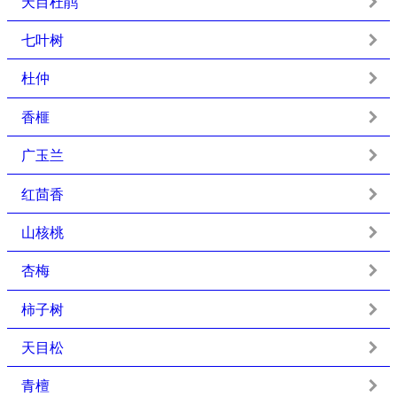
天目杜鹃
七叶树
杜仲
香榧
广玉兰
红茴香
山核桃
杏梅
柿子树
天目松
青檀