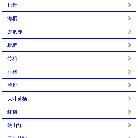
枸骨
海桐
龙爪槐
枇杷
竹柏
香橼
黑松
大叶黄杨
红梅
映山红