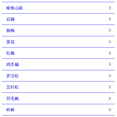
棱角山矾
石楠
杨梅
茶花
红枫
鸡爪槭
罗汉松
五针松
羽毛枫
柞树