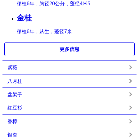
移植6年，胸径20公分，蓬径4米5
金桂
移植6年，从生，蓬径7米
更多信息
紫薇
八月桂
盆架子
红豆杉
香樟
银杏