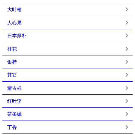
大叶榕
人心果
日本厚朴
桂花
银桦
其它
蒙古栎
红叶李
茶条槭
丁香