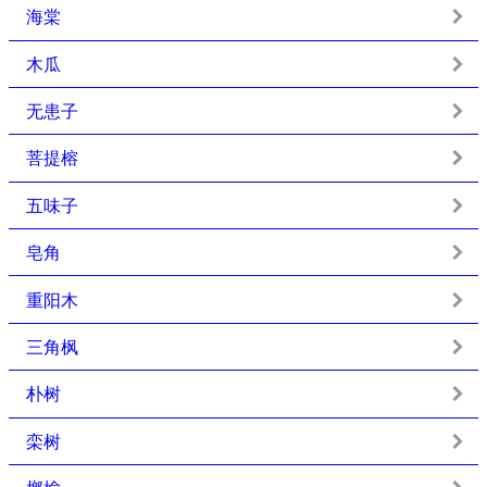
海棠
木瓜
无患子
菩提榕
五味子
皂角
重阳木
三角枫
朴树
栾树