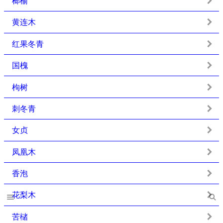
榔榆
黄连木
红果冬青
国槐
枸树
刺冬青
女贞
凤凰木
香泡
花梨木
苦槠