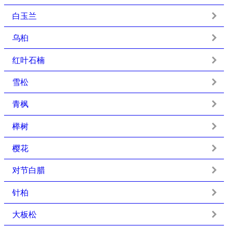
白玉兰
乌桕
红叶石楠
雪松
青枫
榉树
樱花
对节白腊
针柏
大板松