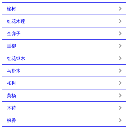
榆树
红花木莲
金弹子
垂柳
红花继木
马褂木
柘树
黄杨
木荷
枫香