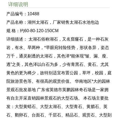
详细说明
产品编号：10488
产品名称：湖州太湖石，厂家销售太湖石水池包边
规 格：约60-80-120-150CM
详细描述： 太湖石俗称湖石，又名窟窿石，是一种石灰
岩，有水、旱两种，*早眼宛转险怪势，形状各异，姿态
万千，通灵剔透的太湖石，其色泽*能体现“皱、漏、瘦、
透”之美，其色泽以白石为多，少有青黑石、黄石。尤其
黄色的更为稀少，故特别适宜布置公园，草坪，校园，庭
院旅游景色等。有很高的观赏价值。 华南地区*大的园林
景观石批发基地 广东省英德市英鹏园林奇石场是一家拥
有自主开采直销园林景观石的大型石场。 本石场主要批
发：大型黄蜡石、大型太湖石、大型青石、黄腊石、英
石、鹅卵石、台面石、千层石、精品石、观赏石、大型刻