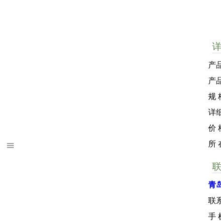
产品
产
规
详
价 
所
青
联
手