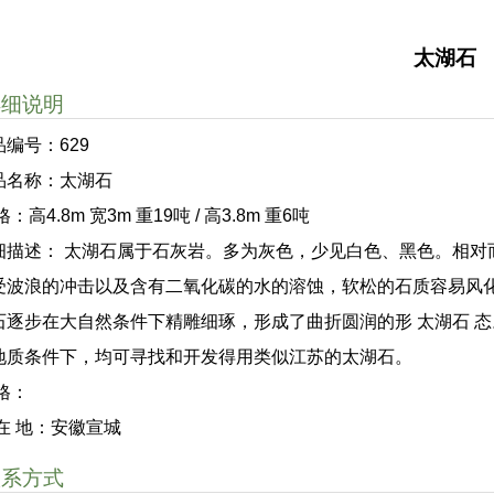
太湖石
详细说明
品编号：629
品名称：太湖石
格：高4.8m 宽3m 重19吨 / 高3.8m 重6吨
细描述： 太湖石属于石灰岩。多为灰色，少见白色、黑色。相对
受波浪的冲击以及含有二氧化碳的水的溶蚀，软松的石质容易风
石逐步在大自然条件下精雕细琢，形成了曲折圆润的形 太湖石 
地质条件下，均可寻找和开发得用类似江苏的太湖石。
 格：
 在 地：安徽宣城
联系方式