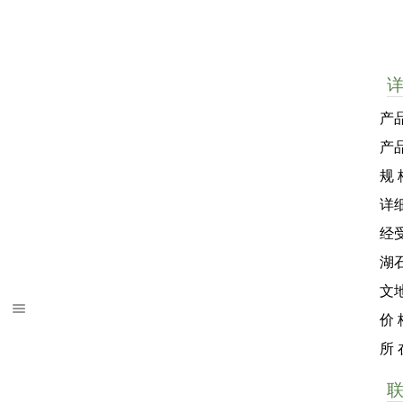
产
产
规 
详
经
湖
文
价
所