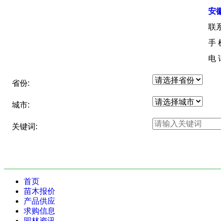
安
联
手
电
省份:
城市:
关键词:
首页
苗木报价
产品供应
求购信息
园林资讯