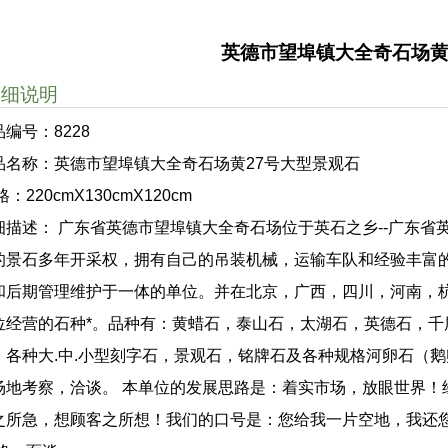
英德市望埠镇大全奇石场黄
详细说明
品编号：8228
品名称：英德市望埠镇大全奇石场黄27号大型景观石
格：220cmX130cmX120cm
细描述： 广东省英德市望埠镇大全奇石场位于英石之乡--广东省
的景石多年开采权，拥有自己的吊装机械，运输车队和经验丰富
和后期管理维护于一体的单位。并在北京，广西，四川，河南，
位经营的石种*。品种有：黄蜡石，泰山石，太湖石，英德石，
，各种大.中.小型刻字石，景观石，铭牌石及各种规格河卵石（
场地考察，洽谈。 本单位的发展思路是：着实市场，放眼世界！
之所急，想顾客之所想！我们的口号是：您给我一片空地，我还