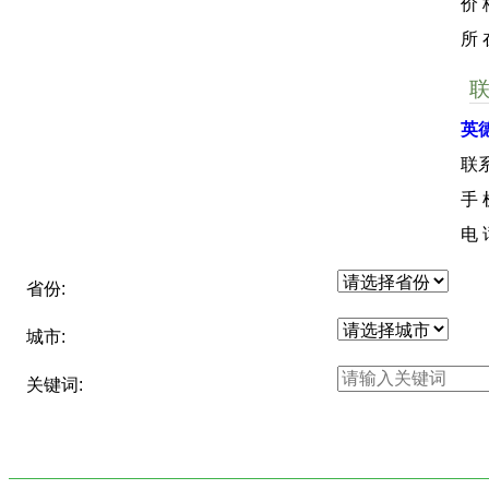
价
所
英
联
手
电
省份:
城市:
关键词: