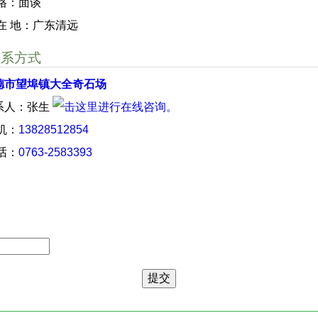
 格：面谈
 在 地：广东清远
联系方式
德市望埠镇大全奇石场
系人：张生
 机：
13828512854
 话：
0763-2583393