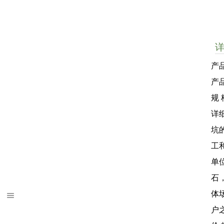
产
产
规 
详
坑
工
单
石
体
户