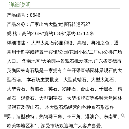
详细说明
产品编号：8646
产品名称：厂家出售大型太湖石转运石27
规 格：高约2-6米*宽约1-3米*厚约0.5-1.5米
详细描述： 大型太湖石彰显和谐、高档、典雅之色，通
常用于刻字或特置于宾馆/公园/花园小区/工厂/办公楼广场
入口。 华南地区*大的园林景观石批发基地 广东省英德市
英鹏园林奇石场是一家拥有自主开采直销园林景观石的大
型石场。 本石场主要批发：大型黄蜡石、大型太湖石、
大型青石、黄腊石、英石、鹅卵石、台面石、千层石、精
品石、观赏石、大型刻字石、大型招牌石等各种天然园林
景观石及假山石。 本大型石场经营的各种奇石形态各
异，造型独特，热销珠三角、长三角、港澳台、东南亚、
欧美等地区和*，深受市场欢迎与广大客户喜爱。