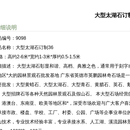
大型太湖石订制
详细说明
品编号：9098
品名称：大型太湖石订制36
格：高约2-6米*宽约1-3米*厚约0.5-1.5米
细描述： 大型太湖石彰显和谐、高档、典雅之色，通常用于刻字或特
地区*大的园林景观石批发基地 广东省英德市英鹏园林奇石场是
要批发：大型黄蜡石、大型太湖石、大型青石、黄腊石、英石、
、大型招牌石等各种天然园林景观石及假山石。 本大型石场经营
、港澳台、东南亚、欧美等地区和*，深受市场欢迎与广大客户喜
承接市政、楼盘、学校、工厂、村委、公园、广场等企事业单位
山技术，专业技术经验丰富，专业承接水系、人工湖、溪流园林