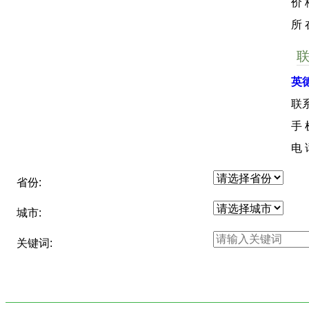
价 
所
英
联
手
电
省份:
城市:
关键词: