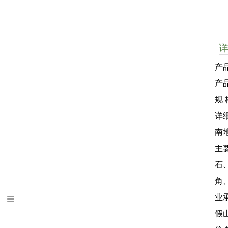
产
产
规 
详
南
主
石
角
业
假