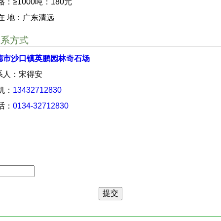
格：≥1000吨：180元
 在 地：广东清远
联系方式
德市沙口镇英鹏园林奇石场
系人：宋得安
 机：
13432712830
 话：
0134-32712830