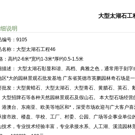
大型太湖石工程
详细说明
品编号：9105
品名称：大型太湖石工程46
格：高约2-6米*宽约1-3米*厚约0.5-1.5米
细描述： 大型太湖石彰显和谐、高档、典雅之色，通常用于刻字或特
地区*大的园林景观石批发基地 广东省英德市英鹏园林奇石场是
要批发：大型黄蜡石、大型太湖石、大型青石、黄腊石、英石、
、大型招牌石等各种天然园林景观石及假山石。 本大型石场经营
、港澳台、东南亚、欧美等地区和*，深受市场欢迎与广大客户喜
承接市政、楼盘、学校、工厂、村委、公园、广场等企事业单位
山技术，专业技术经验丰富，专业承接水系、人工湖、溪流园林