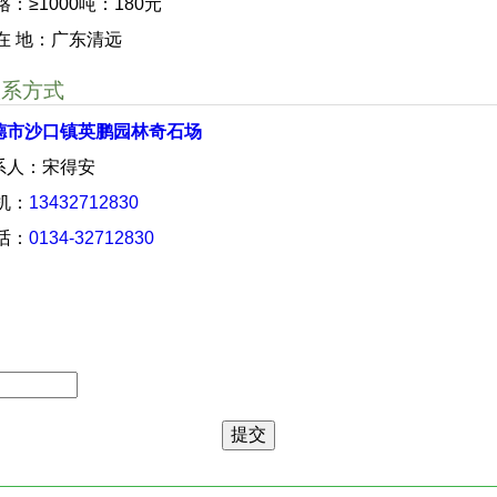
格：≥1000吨：180元
 在 地：广东清远
联系方式
德市沙口镇英鹏园林奇石场
系人：宋得安
 机：
13432712830
 话：
0134-32712830