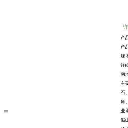
产
产
规 
详
南
主
石
角
业
假