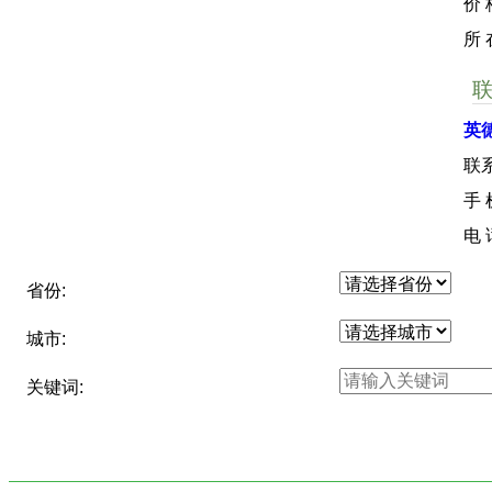
价 
所
英
联
手
电
省份:
城市:
关键词: