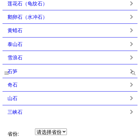
莲花石（龟纹石）
鹅卵石（水冲石）
黄蜡石
泰山石
雪浪石
石笋
奇石
山石
三峡石
省份: