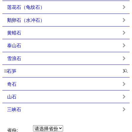
莲花石（龟纹石）
鹅卵石（水冲石）
黄蜡石
泰山石
雪浪石
石笋
奇石
山石
三峡石
省份: