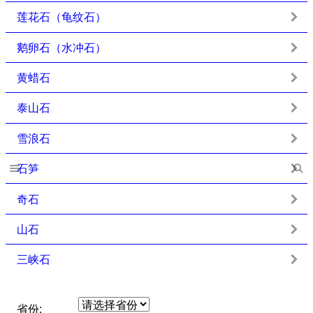
莲花石（龟纹石）
鹅卵石（水冲石）
黄蜡石
泰山石
雪浪石
石笋
奇石
山石
三峡石
省份: