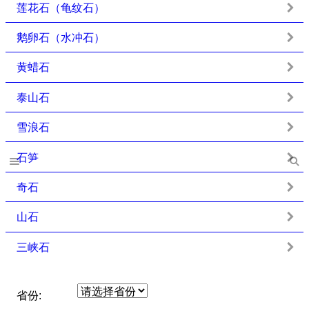
莲花石（龟纹石）
鹅卵石（水冲石）
黄蜡石
泰山石
雪浪石
石笋
奇石
山石
三峡石
省份: