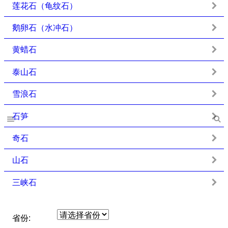
莲花石（龟纹石）
鹅卵石（水冲石）
黄蜡石
泰山石
雪浪石
石笋
奇石
山石
三峡石
省份: