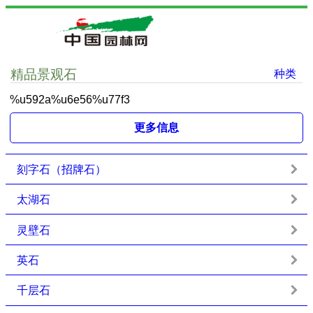
精品景观石
种类
%u592a%u6e56%u77f3
更多信息
刻字石（招牌石）
太湖石
灵壁石
英石
千层石