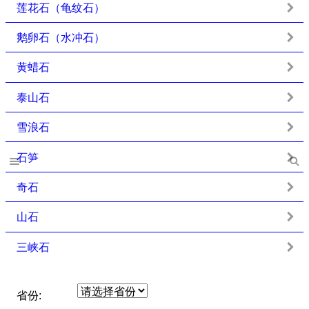
莲花石（龟纹石）
鹅卵石（水冲石）
黄蜡石
泰山石
雪浪石
石笋
奇石
山石
三峡石
省份: