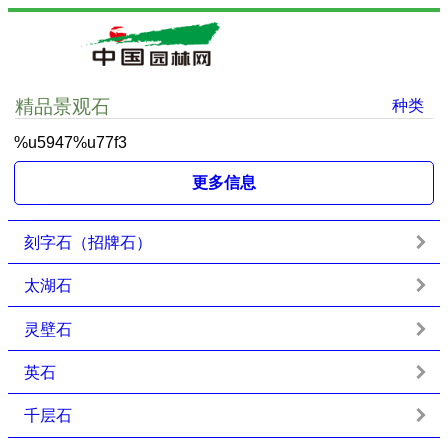
精品景观石
种类
%u5947%u77f3
更多信息
刻字石（招牌石）
太湖石
灵壁石
英石
千层石