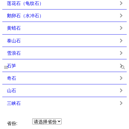
莲花石（龟纹石）
鹅卵石（水冲石）
黄蜡石
泰山石
雪浪石
石笋
奇石
山石
三峡石
省份: