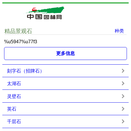
精品景观石
种类
%u5947%u77f3
更多信息
刻字石（招牌石）
太湖石
灵壁石
英石
千层石