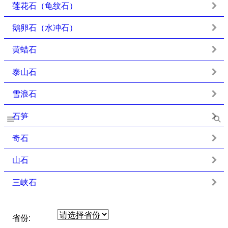
莲花石（龟纹石）
鹅卵石（水冲石）
黄蜡石
泰山石
雪浪石
石笋
奇石
山石
三峡石
省份: