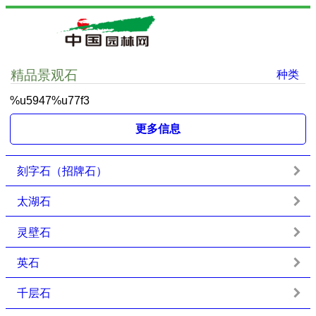
精品景观石
种类
%u5947%u77f3
更多信息
刻字石（招牌石）
太湖石
灵壁石
英石
千层石