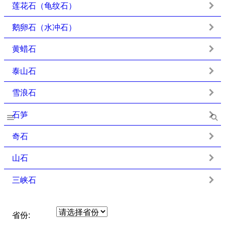
莲花石（龟纹石）
鹅卵石（水冲石）
黄蜡石
泰山石
雪浪石
石笋
奇石
山石
三峡石
省份: