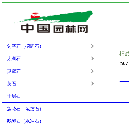
刻字石（招牌石）
精
太湖石
%u7
灵壁石
英石
千层石
莲花石（龟纹石）
鹅卵石（水冲石）