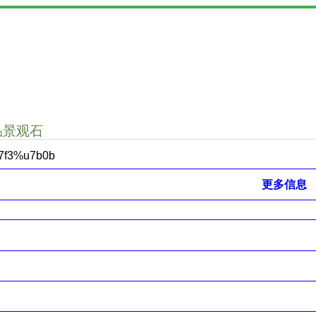
品景观石
7f3%u7b0b
更多信息