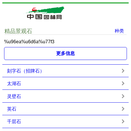
精品景观石
种类
%u96ea%u6d6a%u77f3
更多信息
刻字石（招牌石）
太湖石
灵壁石
英石
千层石