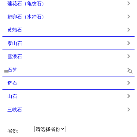
莲花石（龟纹石）
鹅卵石（水冲石）
黄蜡石
泰山石
雪浪石
石笋
奇石
山石
三峡石
省份: