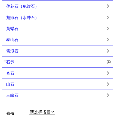
莲花石（龟纹石）
鹅卵石（水冲石）
黄蜡石
泰山石
雪浪石
石笋
奇石
山石
三峡石
省份: