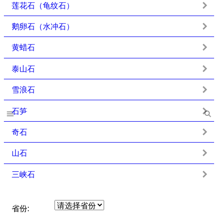
莲花石（龟纹石）
鹅卵石（水冲石）
黄蜡石
泰山石
雪浪石
石笋
奇石
山石
三峡石
省份: