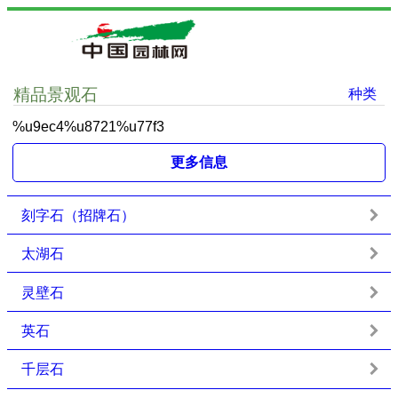
精品景观石
种类
%u9ec4%u8721%u77f3
更多信息
刻字石（招牌石）
太湖石
灵壁石
英石
千层石