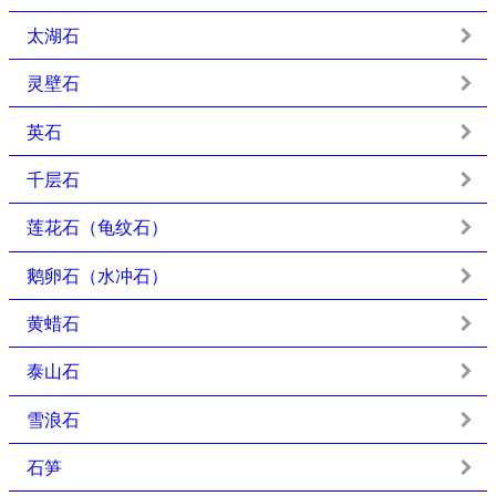
太湖石
灵壁石
英石
千层石
莲花石（龟纹石）
鹅卵石（水冲石）
黄蜡石
泰山石
雪浪石
石笋