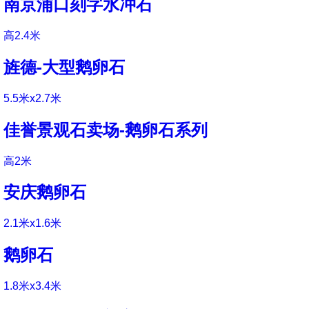
南京浦口刻字水冲石
高2.4米
旌德-大型鹅卵石
5.5米x2.7米
佳誉景观石卖场-鹅卵石系列
高2米
安庆鹅卵石
2.1米x1.6米
鹅卵石
1.8米x3.4米