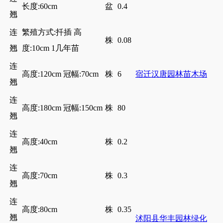
长度:60cm
盆
0.4
翘
连
繁殖方式:扦插 高
株
0.08
翘
度:10cm 1几年苗
连
高度:120cm 冠幅:70cm
株
6
宿迁汉唐园林苗木场
翘
连
高度:180cm 冠幅:150cm
株
80
翘
连
高度:40cm
株
0.2
翘
连
高度:70cm
株
0.3
翘
连
高度:80cm
株
0.35
翘
沭阳县华丰园林绿化