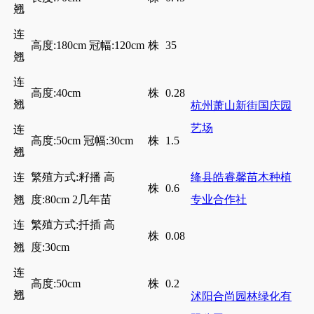
翘
连
高度:180cm 冠幅:120cm
株
35
翘
连
高度:40cm
株
0.28
翘
杭州萧山新街国庆园
艺场
连
高度:50cm 冠幅:30cm
株
1.5
翘
连
繁殖方式:籽播 高
绛县皓睿馨苗木种植
株
0.6
翘
度:80cm 2几年苗
专业合作社
连
繁殖方式:扦插 高
株
0.08
翘
度:30cm
连
高度:50cm
株
0.2
翘
沭阳合尚园林绿化有