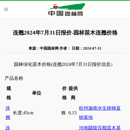
连翘2024年7月31日报价-园林苗木连翘价格
来源：中国园林网 作者： 日期：2024-07-31
园林绿化苗木价格(连翘2024年7月31日报价信息）
产品名称
规
价
提供
单位
格
格
商
连
杭州迦南水生植物直
长度:45cm
株
0.15
翘
销基地
连
河南鄢陵百顺苗木基