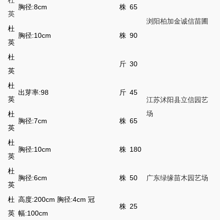
杜
胸径:8cm
株
65
英
浏阳柏加金诚信苗圃
杜
胸径:10cm
株
90
英
杜
斤
30
英
杜
出芽率:98
斤
45
英
江苏沭阳县立信园艺
场
杜
胸径:7cm
株
65
英
杜
胸径:10cm
株
180
英
杜
胸径:6cm
株
50
广东绿缘苗木园艺场
英
杜
高度:200cm 胸径:4cm 冠
株
25
英
幅:100cm