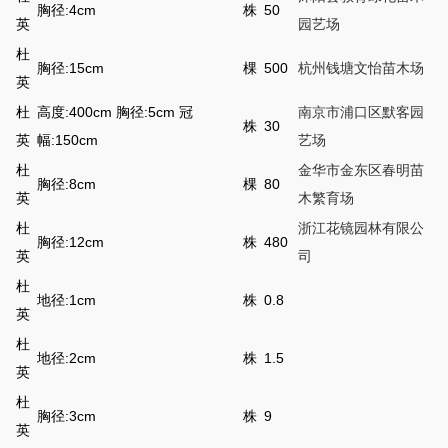
胸径:4cm
株
50
英
园艺场
杜
胸径:15cm
棵
500
杭州钱塘文怡苗木场
英
杜
高度:400cm 胸径:5cm 冠
南京市浦口区默客园
株
30
英
幅:150cm
艺场
杜
金华市金东区春明苗
胸径:8cm
棵
80
英
木繁育场
杜
浙江花镜园林有限公
胸径:12cm
株
480
英
司
杜
地径:1cm
株
0.8
英
杜
地径:2cm
株
1.5
英
杜
胸径:3cm
株
9
英