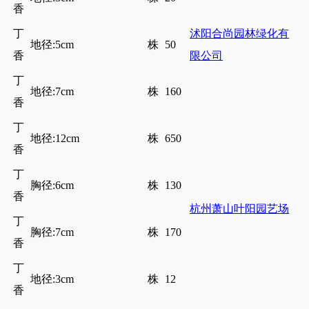
香
丁
沭阳合尚园林绿化有
地径:5cm
株
50
香
限公司
丁
地径:7cm
株
160
香
丁
地径:12cm
株
650
香
丁
胸径:6cm
株
130
香
杭州萧山叶阳园艺场
丁
胸径:7cm
株
170
香
丁
地径:3cm
株
12
香