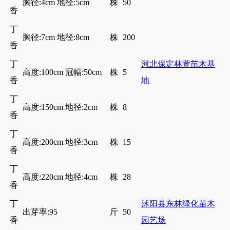
胸径:4cm 地径:5cm
株
50
香
丁
胸径:7cm 地径:8cm
株
200
香
丁
河北保定林萱苗木基
高度:100cm 冠幅:50cm
株
5
香
地
丁
高度:150cm 地径:2cm
株
8
香
丁
高度:200cm 地径:3cm
株
15
香
丁
高度:220cm 地径:4cm
株
28
香
丁
沭阳县东林绿化苗木
出芽率:95
斤
50
香
园艺场