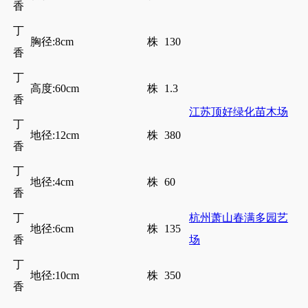
香
丁
胸径:8cm
株
130
香
丁
高度:60cm
株
1.3
香
江苏顶好绿化苗木场
丁
地径:12cm
株
380
香
丁
地径:4cm
株
60
香
丁
杭州萧山春满多园艺
地径:6cm
株
135
香
场
丁
地径:10cm
株
350
香