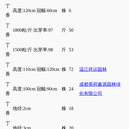
丁
高度:120cm 冠幅:60cm
株
6
香
丁
1800粒/斤 出芽率:97
斤
50
香
丁
1500粒/斤 出芽率:98
斤
53
香
丁
高度:110cm 冠幅:120cm
株
72
温江祥运园林
香
丁
成都蜀府鑫源园林绿
高度:100cm 冠幅:90cm
株
24
香
化有限公司
丁
地径:2cm
株
18
香
丁
地径:3cm
株
20