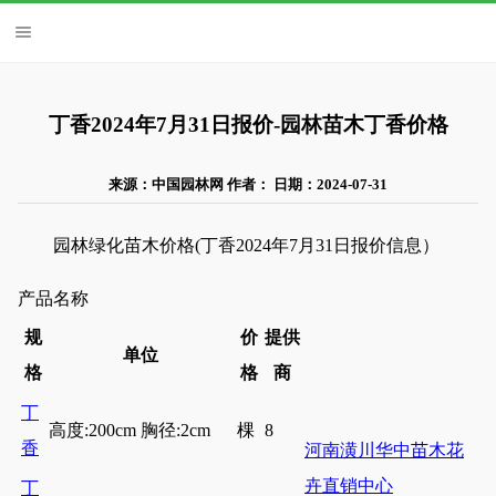
丁香2024年7月31日报价-园林苗木丁香价格
来源：中国园林网 作者： 日期：2024-07-31
园林绿化苗木价格(丁香2024年7月31日报价信息）
产品名称
规
价
提供
单位
格
格
商
丁
高度:200cm 胸径:2cm
棵
8
香
河南潢川华中苗木花
卉直销中心
丁