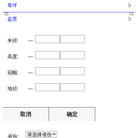
草坪
盆景
米径:
—
高度:
—
冠幅:
—
地径:
—
取消
确定
省份: