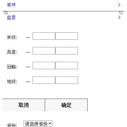
草坪
盆景
米径:
—
高度:
—
冠幅:
—
地径:
—
取消
确定
省份: