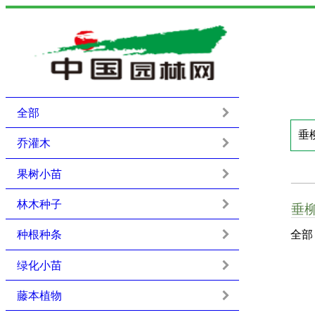
全部
乔灌木
果树小苗
林木种子
垂
种根种条
全部
绿化小苗
藤本植物