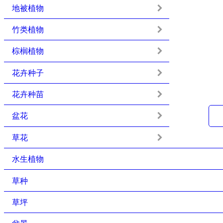
地被植物
竹类植物
棕榈植物
花卉种子
花卉种苗
盆花
草花
水生植物
草种
草坪