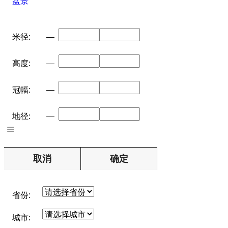
盆景
米径:
—
高度:
—
冠幅:
—
地径:
—
取消
确定
省份:
城市: