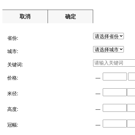
取消
确定
省份:
城市:
关键词:
价格:
—
米径:
—
高度:
—
冠幅:
—