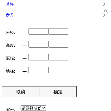
草坪
盆景
米径:
—
高度:
—
冠幅:
—
地径:
—
取消
确定
省份: