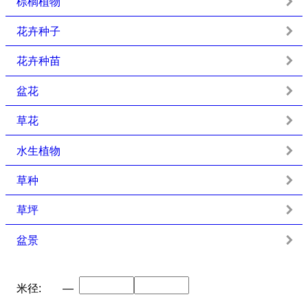
棕榈植物
花卉种子
花卉种苗
盆花
草花
水生植物
草种
草坪
盆景
米径:
—