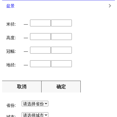
盆景
米径:
—
高度:
—
冠幅:
—
地径:
—
取消
确定
省份:
城市: