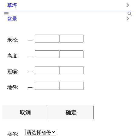
草坪
盆景
米径:
—
高度:
—
冠幅:
—
地径:
—
取消
确定
省份: