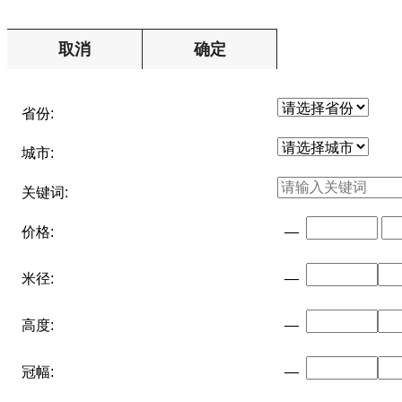
取消
确定
省份:
城市:
关键词:
价格:
—
米径:
—
高度:
—
冠幅:
—