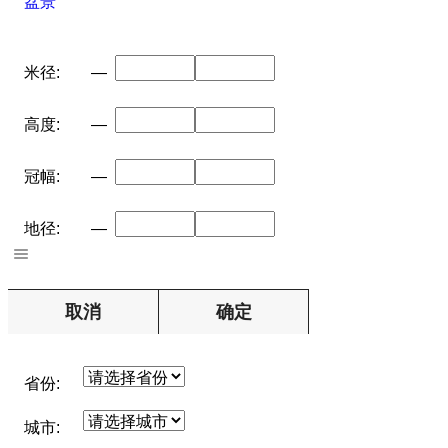
盆景
米径:
—
高度:
—
冠幅:
—
地径:
—
取消
确定
省份:
城市: