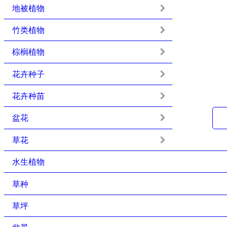
地被植物
竹类植物
棕榈植物
花卉种子
花卉种苗
盆花
草花
水生植物
草种
草坪