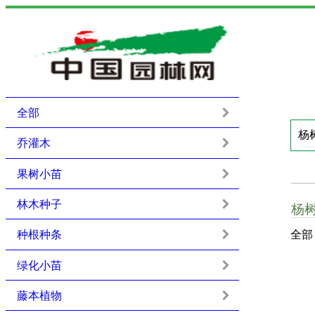
全部
乔灌木
果树小苗
林木种子
杨
种根种条
全部
绿化小苗
藤本植物