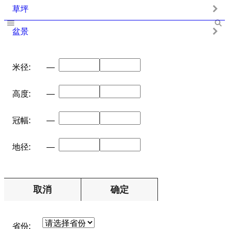
草坪
盆景
米径:
—
高度:
—
冠幅:
—
地径:
—
取消
确定
省份: