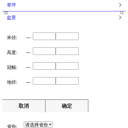
草坪
盆景
米径:
—
高度:
—
冠幅:
—
地径:
—
取消
确定
省份: