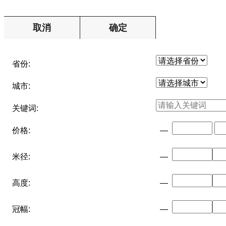
取消
确定
省份:
城市:
关键词:
价格:
—
米径:
—
高度:
—
冠幅:
—