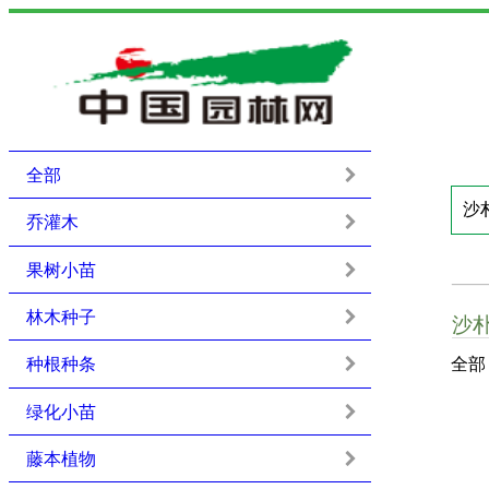
全部
乔灌木
果树小苗
林木种子
沙
种根种条
全部
绿化小苗
藤本植物