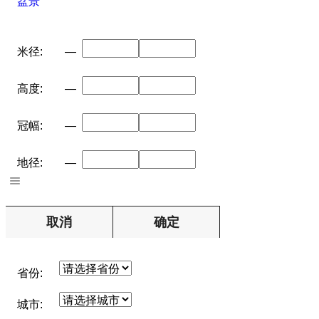
盆景
米径:
—
高度:
—
冠幅:
—
地径:
—
取消
确定
省份:
城市: