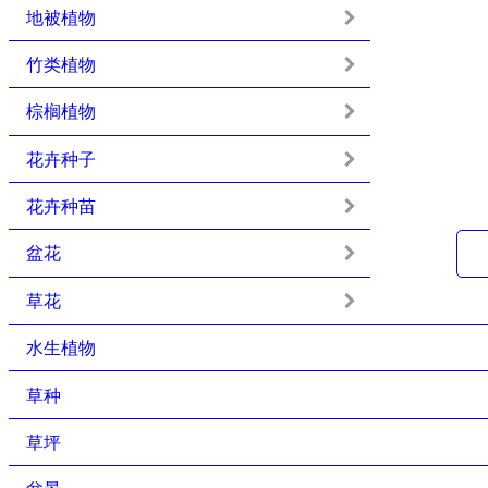
地被植物
竹类植物
棕榈植物
花卉种子
花卉种苗
盆花
草花
水生植物
草种
草坪