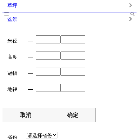
草坪
盆景
米径:
—
高度:
—
冠幅:
—
地径:
—
取消
确定
省份: