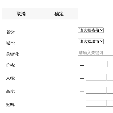
取消
确定
省份:
城市:
关键词:
价格:
—
米径:
—
高度:
—
冠幅:
—