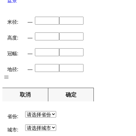
盆景
米径:
—
高度:
—
冠幅:
—
地径:
—
取消
确定
省份:
城市: