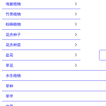
地被植物
竹类植物
棕榈植物
花卉种子
花卉种苗
盆花
草花
水生植物
草种
草坪