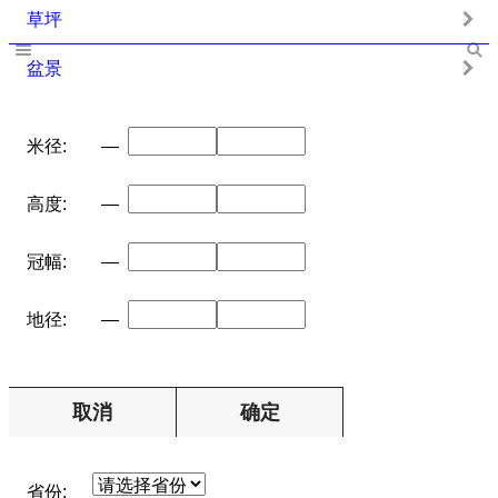
草坪
盆景
米径:
—
高度:
—
冠幅:
—
地径:
—
取消
确定
省份: