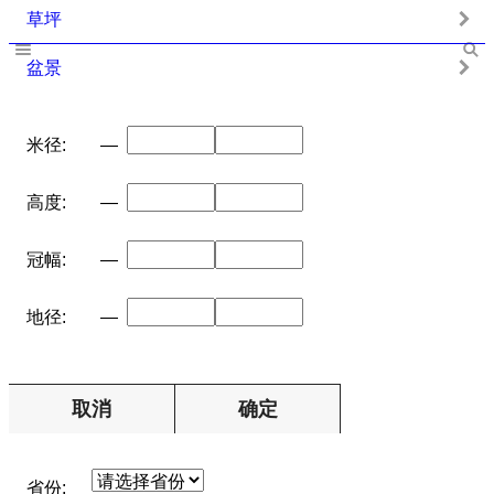
草坪
盆景
米径:
—
高度:
—
冠幅:
—
地径:
—
取消
确定
省份: