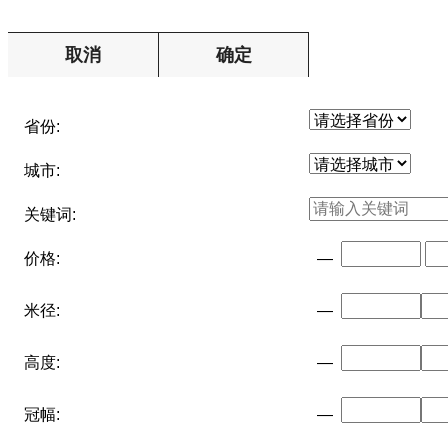
取消
确定
省份:
城市:
关键词:
价格:
—
米径:
—
高度:
—
冠幅:
—