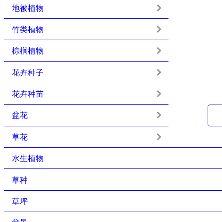
地被植物
竹类植物
棕榈植物
花卉种子
花卉种苗
盆花
草花
水生植物
草种
草坪