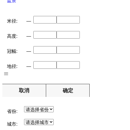
盆景
米径:
—
高度:
—
冠幅:
—
地径:
—
取消
确定
省份:
城市: