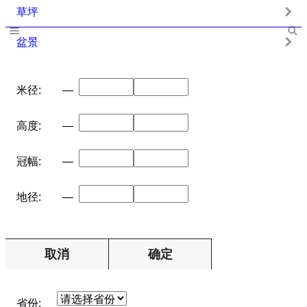
草坪
盆景
米径:
—
高度:
—
冠幅:
—
地径:
—
取消
确定
省份: