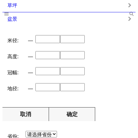
草坪
盆景
米径:
—
高度:
—
冠幅:
—
地径:
—
取消
确定
省份: