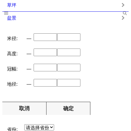
草坪
盆景
米径:
—
高度:
—
冠幅:
—
地径:
—
取消
确定
省份: